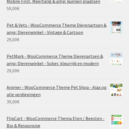
Mobile First, Meertalig & amp; kunnen plaatsen
59,00
€
Pet & Vets - WooCommerce Theme Dierenartsen &
amp; Dierenwinkel - Vintage & Cartoon
29,00
€
PetMark - WooCommerce Theme Dierenartsen &
amp; Dierenwinkel - Sober, kleurrijk en modern
29,00
€
Animer - WooCommerce Theme Pet Shop - Ajax op
alle verdiepingen
39,00
€
FlipCart - WooCommerce Thema Eten / Beesten -
Bio & Responsive