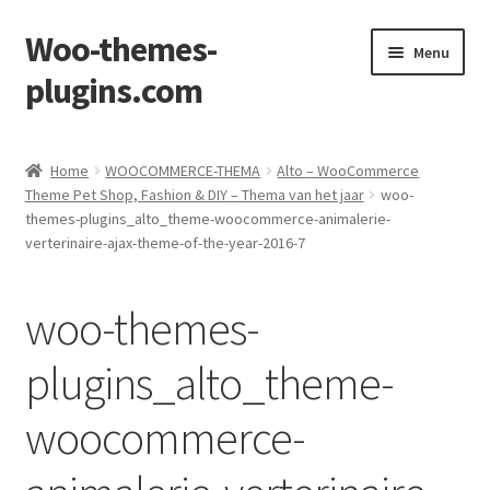
Woo-themes-
Skip
Skip
Menu
to
to
plugins.com
navigation
content
Home
Home
WOOCOMMERCE-THEMA
Alto – WooCommerce
Theme Pet Shop, Fashion & DIY – Thema van het jaar
woo-
themes-plugins_alto_theme-woocommerce-animalerie-
verterinaire-ajax-theme-of-the-year-2016-7
woo-themes-
plugins_alto_theme-
woocommerce-