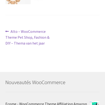
Post
Previous
Alto – WooCommerce
post:
Theme Pet Shop, Fashion &
navigation
DIY – Thema van het jaar
Nouveautés WooCommerce
Ecome - WooCommerce Theme Affiliation Amazon