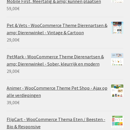
Mobile First, Meertalig & amp; kunnen plaatsen
59,00
€
Pet & Vets - WooCommerce Theme Dierenartsen &
amp; Dierenwinkel - Vintage & Cartoon
29,00
€
PetMark - WooCommerce Theme Dierenartsen &
amp; Dierenwinkel - Sober, kleurrijk en modern
29,00
€
Animer - WooCommerce Theme Pet Shop - Ajax op
alle verdiepingen
39,00
€
FlipCart - WooCommerce Thema Eten / Beesten -
Bio & Responsive