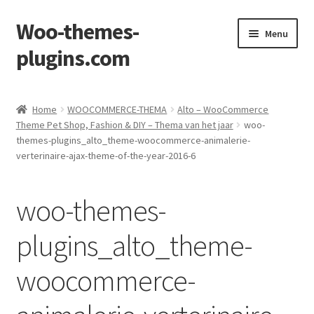
Woo-themes-
Skip
Skip
Menu
to
to
plugins.com
navigation
content
Home
Home
WOOCOMMERCE-THEMA
Alto – WooCommerce
Theme Pet Shop, Fashion & DIY – Thema van het jaar
woo-
themes-plugins_alto_theme-woocommerce-animalerie-
verterinaire-ajax-theme-of-the-year-2016-6
woo-themes-
plugins_alto_theme-
woocommerce-