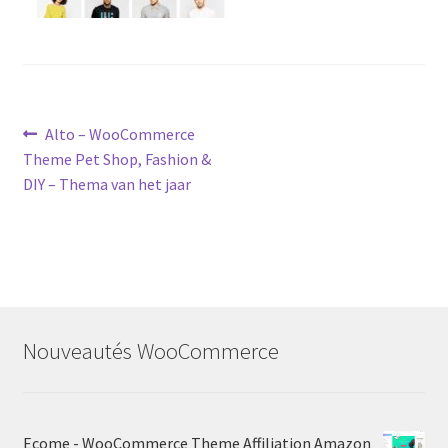
Post
Previous
Alto – WooCommerce
post:
Theme Pet Shop, Fashion &
navigation
DIY – Thema van het jaar
Nouveautés WooCommerce
Ecome - WooCommerce Theme Affiliation Amazon