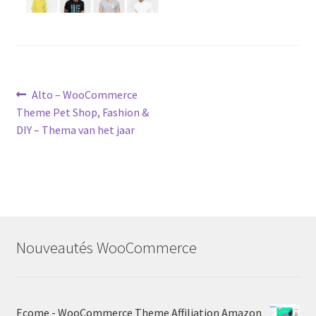
Post
Previous
Alto – WooCommerce
post:
Theme Pet Shop, Fashion &
navigation
DIY – Thema van het jaar
Nouveautés WooCommerce
Ecome - WooCommerce Theme Affiliation Amazon