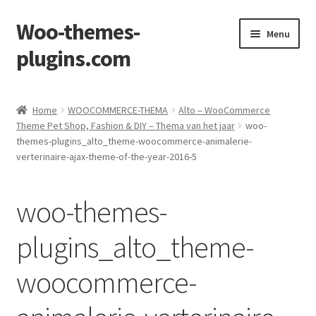
Woo-themes-
Skip
Skip
Menu
to
to
plugins.com
navigation
content
Home
Home
WOOCOMMERCE-THEMA
Alto – WooCommerce
Theme Pet Shop, Fashion & DIY – Thema van het jaar
woo-
themes-plugins_alto_theme-woocommerce-animalerie-
verterinaire-ajax-theme-of-the-year-2016-5
woo-themes-
plugins_alto_theme-
woocommerce-