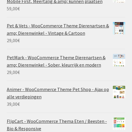
Mobile First, Meertalig & amp; kunnen plaatsen
59,00
€
Pet & Vets - WooCommerce Theme Dierenartsen &
amp; Dierenwinkel - Vintage & Cartoon
29,00
€
PetMark - WooCommerce Theme Dierenartsen &
amp; Dierenwinkel - Sober, kleurrijk en modern
29,00
€
Animer - WooCommerce Theme Pet Shop - Ajax op
alle verdiepingen
39,00
€
FlipCart - WooCommerce Thema Eten / Beesten -
Bio & Responsive