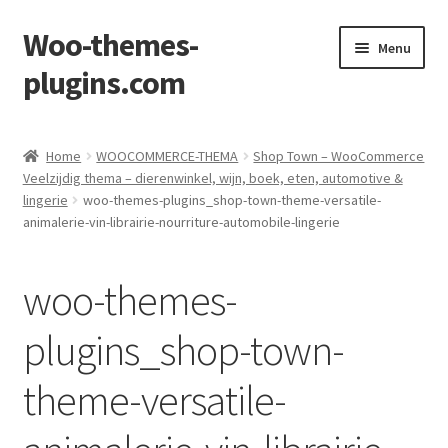
Woo-themes-
Skip
Skip
Menu
to
to
plugins.com
navigation
content
Home
Home
WOOCOMMERCE-THEMA
Shop Town – WooCommerce
Veelzijdig thema – dierenwinkel, wijn, boek, eten, automotive &
lingerie
woo-themes-plugins_shop-town-theme-versatile-
animalerie-vin-librairie-nourriture-automobile-lingerie
woo-themes-
plugins_shop-town-
theme-versatile-