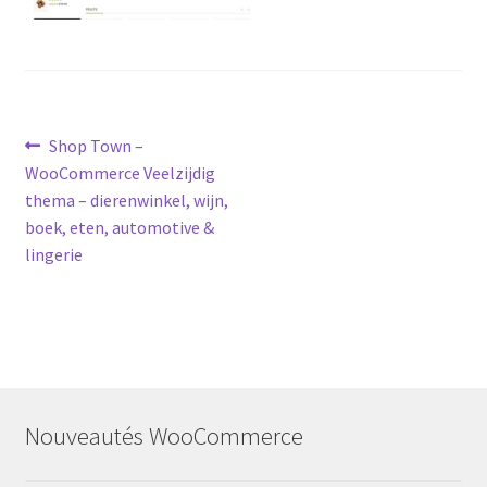
Post
Previous
Shop Town –
post:
WooCommerce Veelzijdig
navigation
thema – dierenwinkel, wijn,
boek, eten, automotive &
lingerie
Nouveautés WooCommerce