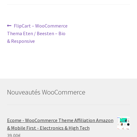
Post
Previous
FlipCart – WooCommerce
post:
Thema Eten / Beesten – Bio
navigation
& Responsive
Nouveautés WooCommerce
Ecome - WooCommerce Theme Affiliation Amazon
& Mobile First - Electronics & High Tech
39,00
€