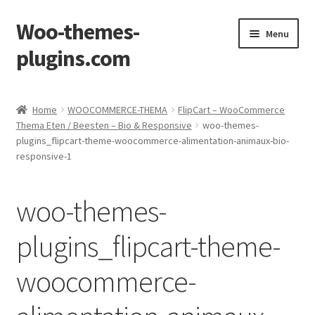
Woo-themes-
Skip
Skip
Menu
to
to
plugins.com
navigation
content
Home
Home
WOOCOMMERCE-THEMA
FlipCart – WooCommerce
Thema Eten / Beesten – Bio & Responsive
woo-themes-
plugins_flipcart-theme-woocommerce-alimentation-animaux-bio-
responsive-1
woo-themes-
plugins_flipcart-theme-
woocommerce-