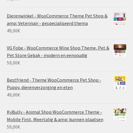
Dierenwinkel - WooCommerce Theme Pet Shop &
amp; Veterinair - gespecialiseerd thema
49,00
€
VG Fobe - WooCommerce Wine Shop Theme, Pet &
Pet Store Gebak - modern en eenvoudig
59,00
€
Bestfriend - Theme WooCommerce Pet Shop -
Puppy, dierenverzorging en eten
49,00
€
KyBully - Animal Shop WooCommerce Theme -
Mobile First, Meertalig & amp; kunnen plaatsen
59,00
€