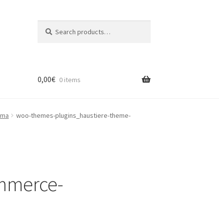
Search
Search
for:
0,00
€
0 items
ema
woo-themes-plugins_haustiere-theme-
mmerce-