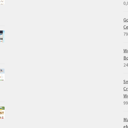
0,
Go
Ce
79
W
B
24
Sm
Cr
W
99
M
eM