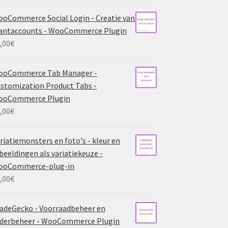
oCommerce Social Login - Creatie van
antaccounts - WooCommerce Plugin
,00
€
ooCommerce Tab Manager -
stomization Product Tabs -
ooCommerce Plugin
,00
€
riatiemonsters en foto's - kleur en
beeldingen als variatiekeuze -
ooCommerce-plug-in
,00
€
adeGecko - Voorraadbeheer en
derbeheer - WooCommerce Plugin