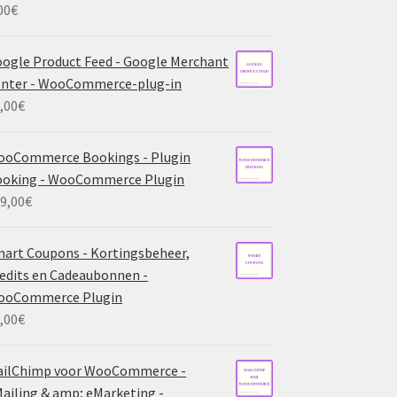
00
€
ogle Product Feed - Google Merchant
nter - WooCommerce-plug-in
,00
€
ooCommerce Bookings - Plugin
ooking - WooCommerce Plugin
9,00
€
art Coupons - Kortingsbeheer,
edits en Cadeaubonnen -
ooCommerce Plugin
,00
€
ailChimp voor WooCommerce -
ailing & amp; eMarketing -