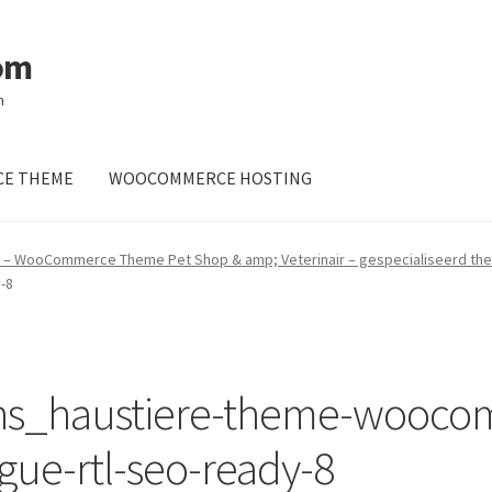
om
m
E THEME
WOOCOMMERCE HOSTING
l – WooCommerce Theme Pet Shop & amp; Veterinair – gespecialiseerd th
-8
ns_haustiere-theme-wooco
gue-rtl-seo-ready-8