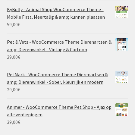
KyBully - Animal Shop WooCommerce Theme -
Mobile First, Meertalig & amp; kunnen plaatsen
59,00
€
Pet & Vets - WooCommerce Theme Dierenartsen &
amp; Dierenwinkel - Vintage & Cartoon
29,00
€
PetMark - WooCommerce Theme Dierenartsen &
amp; Dierenwinkel - Sober, kleurrijk en modern
29,00
€
Animer - WooCommerce Theme Pet Shop - Ajax op
alle verdiepingen
39,00
€