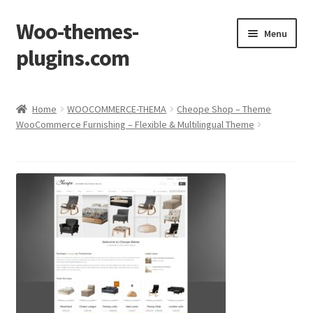
Woo-themes-
Skip
Skip
Menu
to
to
plugins.com
navigation
content
Home
Home
WOOCOMMERCE-THEMA
Cheope Shop – Theme
WooCommerce Furnishing – Flexible & Multilingual Theme