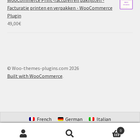
WooCommerce Print-facturen en paklijsten -
Facturatie printen en verpakken - WooCommerce
Plugin
49,00
€
© Woo-themes-plugins.com 2026
Built with WooCommerce
.
French
German
Italian
Portuguese (Brazil)
Spanish
Dutch
0
Search
Search