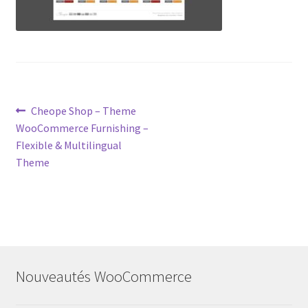
Post
Previous
Cheope Shop – Theme
post:
WooCommerce Furnishing –
navigation
Flexible & Multilingual
Theme
Nouveautés WooCommerce