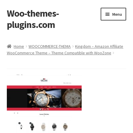
Woo-themes-
Skip
Skip
Menu
to
to
plugins.com
navigation
content
Home
Home
WOOCOMMERCE-THEMA
Kingdom – Amazon Affiliate
WooCommerce Theme – Theme Compatible with WooZone