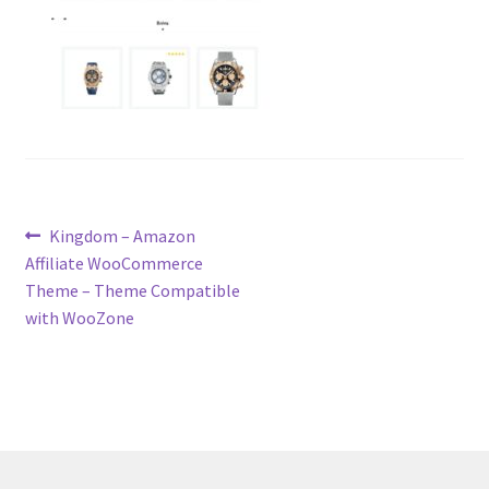
Post
Previous
Kingdom – Amazon
post:
Affiliate WooCommerce
navigation
Theme – Theme Compatible
with WooZone