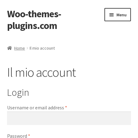
Woo-themes-
Vai
Vai
Menu
alla
al
plugins.com
navigazione
contenuto
Home
Home
Il mio account
Carrello
Il mio account
Completa transazione
Il mio account
Login
Negozio
Username or email address
*
Password
*