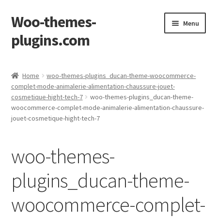
Woo-themes-
Pular
Pular
Menu
para
para
plugins.com
navegação
o
conteúdo
Início
Home
woo-themes-plugins_ducan-theme-woocommerce-
complet-mode-animalerie-alimentation-chaussure-jouet-
Carrinho
cosmetique-hight-tech-7
woo-themes-plugins_ducan-theme-
woocommerce-complet-mode-animalerie-alimentation-chaussure-
Concluir
jouet-cosmetique-hight-tech-7
Loja
woo-themes-
Minha Conta
plugins_ducan-theme-
woocommerce-complet-