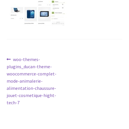
Navegação
Post
woo-themes-
anterior:
plugins_ducan-theme-
de
woocommerce-complet-
Post
mode-animalerie-
alimentation-chaussure-
jouet-cosmetique-hight-
tech-7