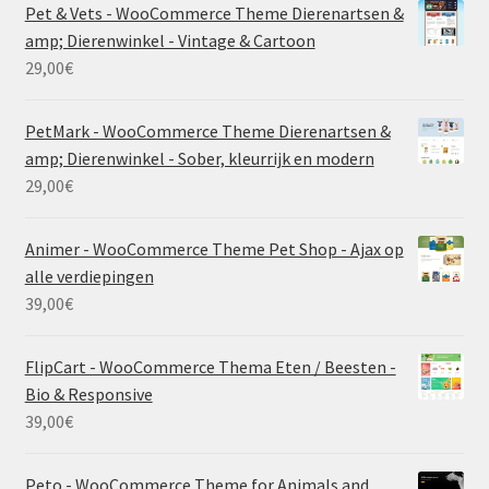
Pet & Vets - WooCommerce Theme Dierenartsen &
amp; Dierenwinkel - Vintage & Cartoon
29,00
€
PetMark - WooCommerce Theme Dierenartsen &
amp; Dierenwinkel - Sober, kleurrijk en modern
29,00
€
Animer - WooCommerce Theme Pet Shop - Ajax op
alle verdiepingen
39,00
€
FlipCart - WooCommerce Thema Eten / Beesten -
Bio & Responsive
39,00
€
Peto - WooCommerce Theme for Animals and