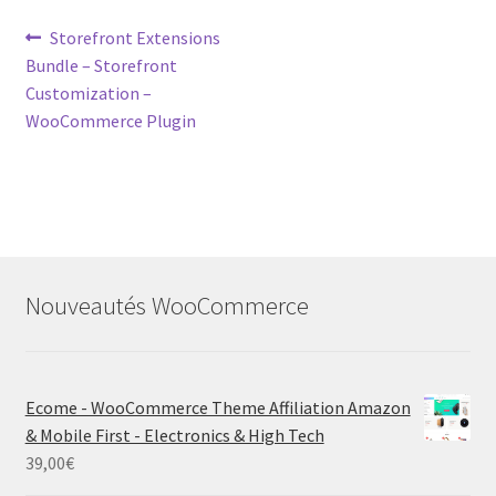
Post
Previous
Storefront Extensions
post:
Bundle – Storefront
navigation
Customization –
WooCommerce Plugin
Nouveautés WooCommerce
Ecome - WooCommerce Theme Affiliation Amazon
& Mobile First - Electronics & High Tech
39,00
€