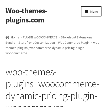
Woo-themes-
Skip
Skip
Menu
to
to
plugins.com
navigation
content
Home
Home
PLUGIN WOOCOMMERCE
Storefront Extensions
Bundle – Storefront Customization – WooCommerce Plugin
woo-
themes-plugins_woocommerce-dynamic-pricing-plugin-
woocommerce
woo-themes-
plugins_woocommerce-
dynamic-pricing-plugin-