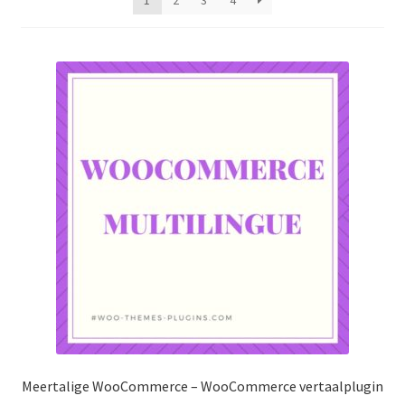
1
2
3
4
Meertalige WooCommerce – WooCommerce vertaalplugin