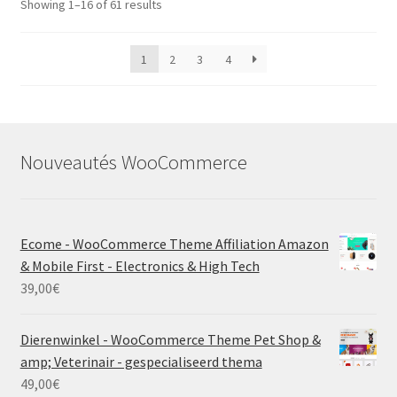
Showing 1–16 of 61 results
1
2
3
4
Nouveautés WooCommerce
Ecome - WooCommerce Theme Affiliation Amazon
& Mobile First - Electronics & High Tech
39,00
€
Dierenwinkel - WooCommerce Theme Pet Shop &
amp; Veterinair - gespecialiseerd thema
49,00
€