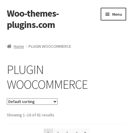
Woo-themes-
Ga
Ga
Menu
door
naar
plugins.com
naar
de
navigatie
inhoud
Home
Home
PLUGIN WOOCOMMERCE
Afronden
PLUGIN
Mijn account
WOOCOMMERCE
Winkel
Winkelkarretje
Showing 1–16 of 61 results