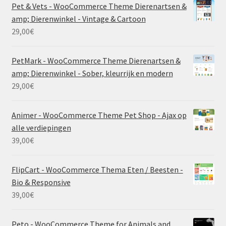
Pet & Vets - WooCommerce Theme Dierenartsen &
amp; Dierenwinkel - Vintage & Cartoon
29,00
€
PetMark - WooCommerce Theme Dierenartsen &
amp; Dierenwinkel - Sober, kleurrijk en modern
29,00
€
Animer - WooCommerce Theme Pet Shop - Ajax op
alle verdiepingen
39,00
€
FlipCart - WooCommerce Thema Eten / Beesten -
Bio & Responsive
39,00
€
Peto - WooCommerce Theme for Animals and