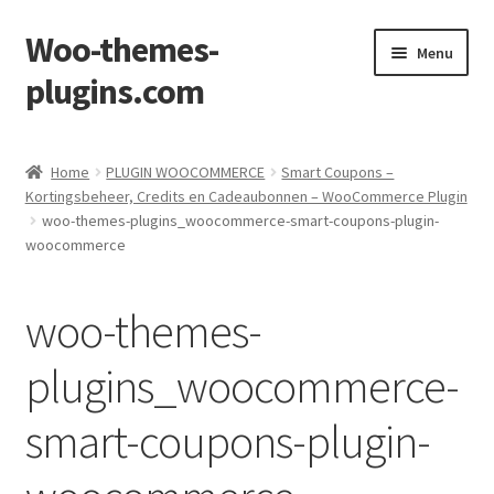
Woo-themes-
Skip
Skip
Menu
to
to
plugins.com
navigation
content
Home
Home
PLUGIN WOOCOMMERCE
Smart Coupons –
Kortingsbeheer, Credits en Cadeaubonnen – WooCommerce Plugin
woo-themes-plugins_woocommerce-smart-coupons-plugin-
woocommerce
woo-themes-
plugins_woocommerce-
smart-coupons-plugin-