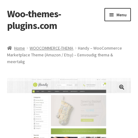
Woo-themes-
Ga
Ga
Menu
door
naar
plugins.com
naar
de
navigatie
inhoud
Home
Home
WOOCOMMERCE-THEMA
Handy – WooCommerce
Marketplace Theme (Amazon / Etsy) – Eenvoudig thema &
Afronden
meertalig
Mijn account
Winkel
Winkelkarretje