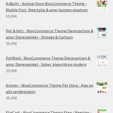
KyBully - Animal Shop WooCommerce Theme -
Mobile First, Meertalig & amp; kunnen plaatsen
59,00
€
Pet & Vets - WooCommerce Theme Dierenartsen &
amp; Dierenwinkel - Vintage & Cartoon
29,00
€
PetMark - WooCommerce Theme Dierenartsen &
amp; Dierenwinkel - Sober, kleurrijk en modern
29,00
€
Animer - WooCommerce Theme Pet Shop - Ajax op
alle verdiepingen
39,00
€
FlipCart - WooCommerce Thema Eten / Beesten -