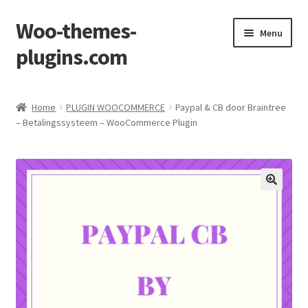
Woo-themes-
Ga
Ga
Menu
door
naar
plugins.com
naar
de
navigatie
inhoud
Home
Home
PLUGIN WOOCOMMERCE
Paypal & CB door Braintree
– Betalingssysteem – WooCommerce Plugin
Afronden
Mijn account
Winkel
Winkelkarretje