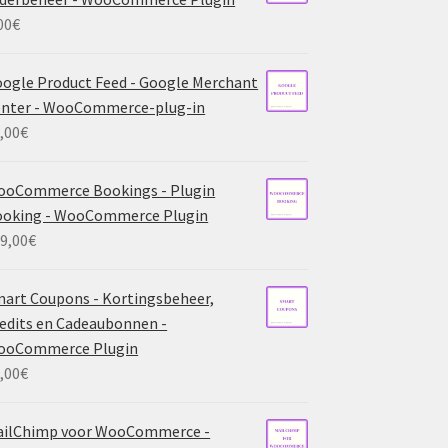
00
€
ogle Product Feed - Google Merchant
nter - WooCommerce-plug-in
,00
€
ooCommerce Bookings - Plugin
ooking - WooCommerce Plugin
9,00
€
art Coupons - Kortingsbeheer,
edits en Cadeaubonnen -
ooCommerce Plugin
,00
€
ailChimp voor WooCommerce -