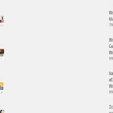
Wo
kl
79
W
Cu
W
99
Va
af
W
99
Tr
or