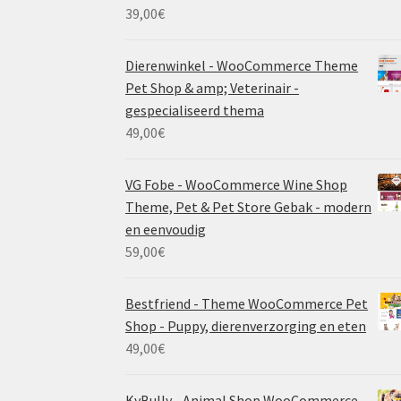
39,00
€
Dierenwinkel - WooCommerce Theme
Pet Shop & amp; Veterinair -
gespecialiseerd thema
49,00
€
VG Fobe - WooCommerce Wine Shop
Theme, Pet & Pet Store Gebak - modern
en eenvoudig
59,00
€
Bestfriend - Theme WooCommerce Pet
Shop - Puppy, dierenverzorging en eten
49,00
€
KyBully - Animal Shop WooCommerce