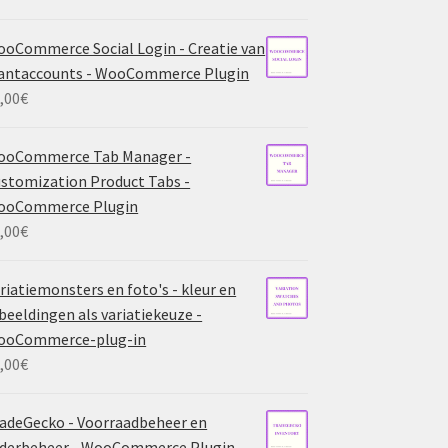
oCommerce Social Login - Creatie van
antaccounts - WooCommerce Plugin
,00
€
ooCommerce Tab Manager -
stomization Product Tabs -
ooCommerce Plugin
,00
€
riatiemonsters en foto's - kleur en
beeldingen als variatiekeuze -
ooCommerce-plug-in
,00
€
adeGecko - Voorraadbeheer en
derbeheer - WooCommerce Plugin