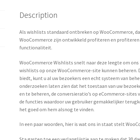
Description
Als wishlists standaard ontbreken op WooCommerce, dan
WooCommerce zijn ontwikkeld profiteren en profiteren 
functionaliteit.
WooCommerce Wishlists snelt naar deze leegte om ons e
wishlists op onze WooCommerce-site kunnen beheren.
biedt, kunt u al uw bezoekers een echt systeem van behee
onderzoeken laten zien dat het toestaan ​​van uw bezoek
en te beheren, de conversieratio’s op eCommerce-sites 
de functies waardoor uw gebruiker gemakkelijker terug
het goed om hem alsnog te vinden.
In een paar woorden, hier is wat ons in staat stelt Woo
Sta gasten toe een verlanglijstje aan te maken dat 30 dag