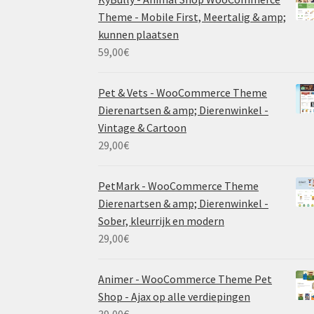
Theme - Mobile First, Meertalig & amp;
kunnen plaatsen
59,00
€
Pet & Vets - WooCommerce Theme
Dierenartsen & amp; Dierenwinkel -
Vintage & Cartoon
29,00
€
PetMark - WooCommerce Theme
Dierenartsen & amp; Dierenwinkel -
Sober, kleurrijk en modern
29,00
€
Animer - WooCommerce Theme Pet
Shop - Ajax op alle verdiepingen
39,00
€