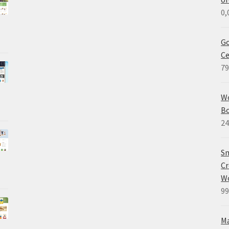
0,
Go
Ce
79
W
B
24
Sm
Cr
W
99
M