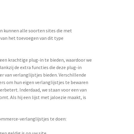
 kunnen alle soorten sites die met
van het toevoegen van dit type
en krachtige plug-in te bieden, waardoor we
Dankzij de extra functies die deze plug-in
r van verlanglijstjes bieden.
Verschillende
ers om hun eigen verlanglijstjes te bewaren
verbetert.
Inderdaad, we staan ​​voor een van
komt.
Als hij een lijst met jaloezie maakt, is
Commerce-verlanglijstjes te doen:
en geldig is op uw site.