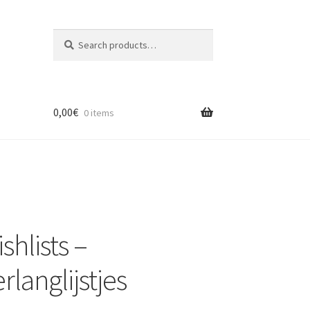
Search
Search
for:
0,00
€
0 items
lists –
anglijstjes