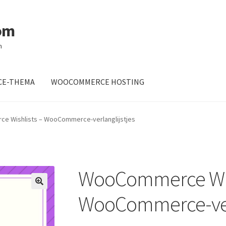
om
m
E-THEMA
WOOCOMMERCE HOSTING
retje
 Wishlists – WooCommerce-verlanglijstjes
WooCommerce Wish
WooCommerce-verl