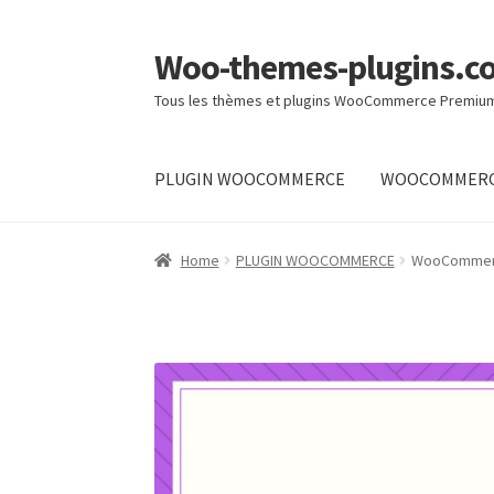
Woo-themes-plugins.c
Ga
Ga
door
naar
Tous les thèmes et plugins WooCommerce Premiu
naar
de
navigatie
inhoud
PLUGIN WOOCOMMERCE
WOOCOMMERC
Home
Afronden
Mijn account
Winkel
Winkelkar
Home
PLUGIN WOOCOMMERCE
WooCommerce